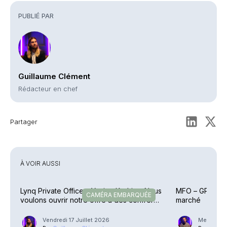
PUBLIÉ PAR
Guillaume Clément
Rédacteur en chef
Partager
À VOIR AUSSI
Lynq Private Office – Yacine Kadri : « Nous
MFO – GP Family
CAMÉRA EMBARQUÉE
voulons ouvrir notre offre à des confrères
marché
»
Vendredi 17 Juillet 2026
Mercredi 1