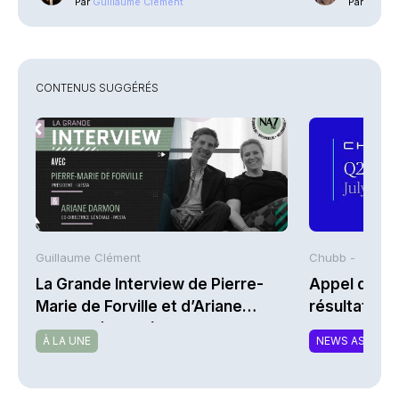
Par
Guillaume Clément
Par
Phili
CONTENUS SUGGÉRÉS
Guillaume Clément
Chubb -
La Grande Interview de Pierre-
Appel de co
Marie de Forville et d’Ariane
résultats d
Darmon (Ivesta)
2026 de Chu
À LA UNE
NEWS ASSURA