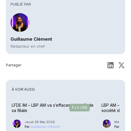
PUBLIÉ PAR
Guillaume Clément
Rédacteur en chef
Partager
À VOIR AUSSI
LFDE IM – LBP AM va s’effacer au profit de
LBP AM – Vincen
À LA UNE
sa filiale
société de ges
Jeudi 28 Mai 2026
Mercredi 2
Par
Guillaume Clément
Par
Phili