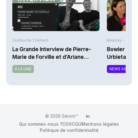
Guillaume Clément
Beazley -
La Grande Interview de Pierre-
Bowler Broa
Marie de Forville et d’Ariane
Urbieta | A
Darmon (Ivesta)
À LA UNE
NEWS ASSURA
© 2026
Seroni™
LinkedIn
Qui sommes-nous ?
CGV
CGU
Mentions légales
Politique de confidentialité