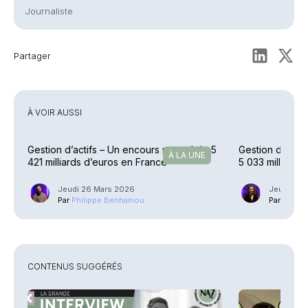
Journaliste
Partager
À VOIR AUSSI
Gestion d’actifs – Un encours record de 5
Gestion d'actif
À LA UNE
421 milliards d’euros en France
5 033 milliards
Jeudi 26 Mars 2026
Jeudi 27 
Par
Philippe Benhamou
Par
Ariane
CONTENUS SUGGÉRÉS