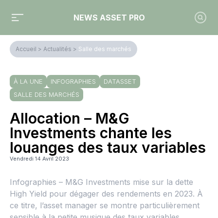
NEWS ASSET PRO
Accueil
>
Actualités
>
Salle des marchés
À LA UNE
INFOGRAPHIES
DATASSET
SALLE DES MARCHÉS
Allocation – M&G
Investments chante les
louanges des taux variables
Vendredi 14 Avril 2023
Infographies – M&G Investments mise sur la dette
High Yield pour dégager des rendements en 2023. À
ce titre, l’asset manager se montre particulièrement
sensible à la petite musique des taux variables.