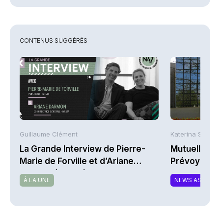
CONTENUS SUGGÉRÉS
Guillaume Clément
Katerina Stergi
La Grande Interview de Pierre-
Mutuelles : 
Marie de Forville et d’Ariane
Prévoyance 
Darmon (Ivesta)
de la Math
À LA UNE
NEWS ASSURA