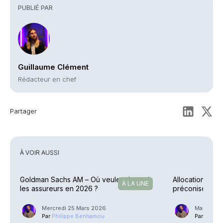
PUBLIÉ PAR
Guillaume Clément
Rédacteur en chef
Partager
À VOIR AUSSI
Goldman Sachs AM – Où veulent investir
Allocation – E
À LA UNE
les assureurs en 2026 ?
préconise des 
Mercredi 25 Mars 2026
Mardi 27 
Par
Philippe Benhamou
Par
Phili