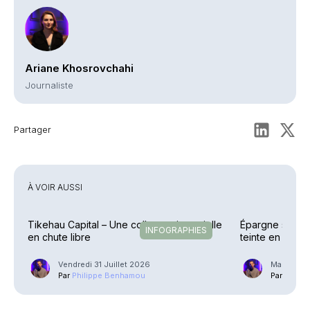
Ariane Khosrovchahi
Journaliste
Partager
À VOIR AUSSI
Tikehau Capital – Une collecte trimestrielle
Épargne salaria
INFOGRAPHIES
en chute libre
teinte en 2025
Vendredi 31 Juillet 2026
Mardi 21 J
Par
Philippe Benhamou
Par
Phili