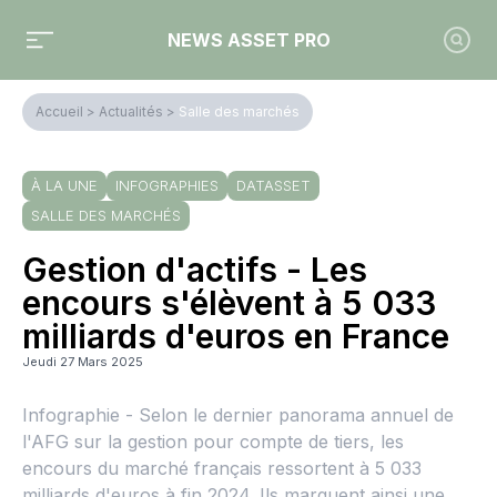
NEWS ASSET PRO
Accueil
>
Actualités
>
Salle des marchés
À LA UNE
INFOGRAPHIES
DATASSET
SALLE DES MARCHÉS
Gestion d'actifs - Les
encours s'élèvent à 5 033
milliards d'euros en France
Jeudi 27 Mars 2025
Infographie - Selon le dernier panorama annuel de
l'AFG sur la gestion pour compte de tiers, les
encours du marché français ressortent à 5 033
milliards d'euros à fin 2024. Ils marquent ainsi une