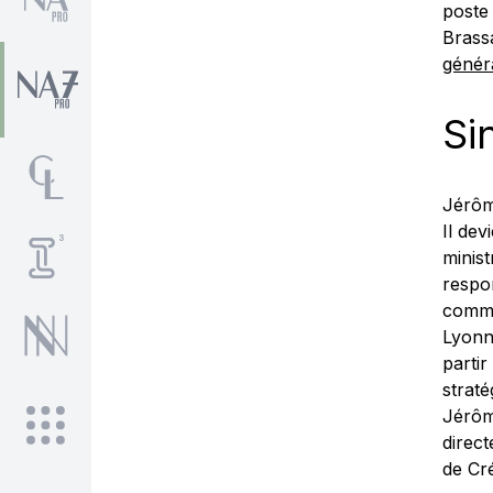
poste 
Bras
génér
Si
Jérôm
Il de
minis
respo
comme
Lyonn
parti
strat
Jérôm
direc
de Cré