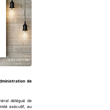
dministration de
néral délégué de
ité exécutif, au