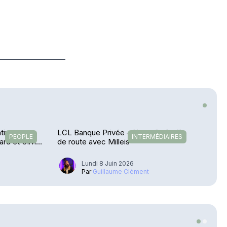
atives pour
LCL Banque Privée – Nouvelle feuille
PEOPLE
INTERMÉDIAIRES
ard et Olivier
de route avec Milleis
Lundi 8 Juin 2026
Par
Guillaume Clément