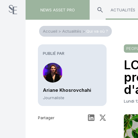
NEWS ASSET PRO
ACTUALITÉS
Accueil
>
Actualités
>
Qui va où ?
PEOP
PUBLIÉ PAR
LC
pr
d'
Ariane Khosrovchahi
Journaliste
Lundi 
Partager