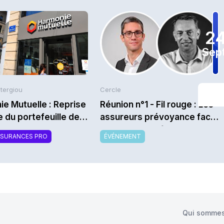
2
Sept
Stergiou
Cercle
e Mutuelle : Reprise
Réunion n°1 - Fil rouge : Les
le du portefeuille de
assureurs prévoyance face
AT
aux nouveaux facteurs de
SSURANCES PRO
ÉVÉNEMENT
risque en arrêt de travail :
risques psychosociaux,
risques environnementaux,
vieillissement - Saison
2026/2027
Qui sommes