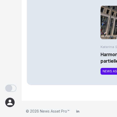
Katerina 
Harmoni
partiel
la MTC
NEWS A
© 2026
News Asset Pro™
LinkedIn