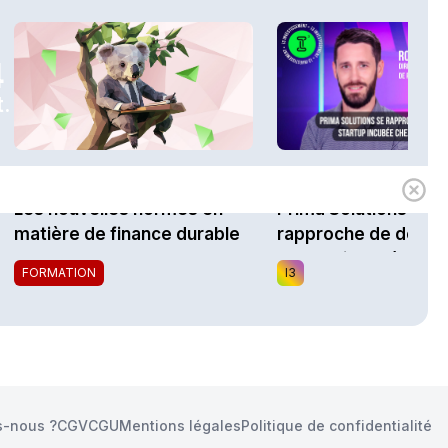
4
.
1h00
Expert
i3 Assurances
Les nouvelles normes en
Prima Solutions se
matière de finance durable
rapproche de docTel
startup incubée chez
FORMATION
I3
Impulsion
-nous ?
CGV
CGU
Mentions légales
Politique de confidentialité