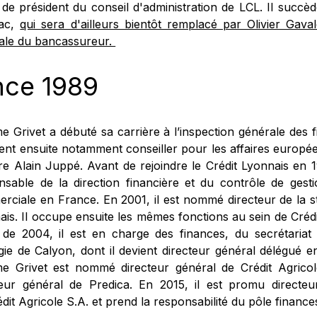
de président du conseil d'administration de LCL. Il succède
sac,
qui sera d'ailleurs bientôt remplacé par Olivier Gaval
ale du bancassureur.
nce 1989
e Grivet a débuté sa carrière à l’inspection générale des 
vient ensuite notamment conseiller pour les affaires europ
tre Alain Juppé. Avant de rejoindre le Crédit Lyonnais en 
nsable de la direction financière et du contrôle de gest
rciale en France. En 2001, il est nommé directeur de la st
ais. Il occupe ensuite les mêmes fonctions au sein de Crédi
r de 2004, il est en charge des finances, du secrétariat
égie de Calyon, dont il devient directeur général délégué e
e Grivet est nommé directeur général de Crédit Agrico
teur général de Predica. En 2015, il est promu directeur
dit Agricole S.A. et prend la responsabilité du pôle financ