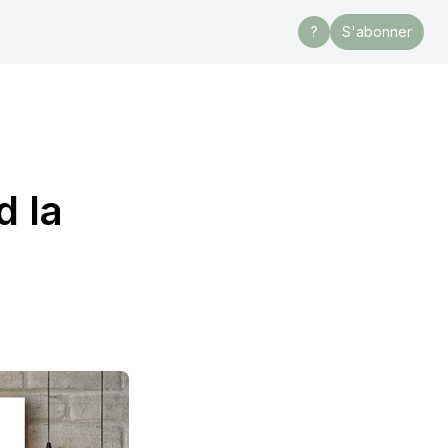
?
S'abonner
d la