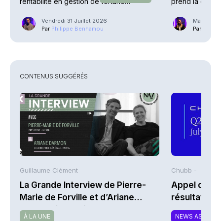
rentabilité en gestion de fortune
prend la direct
explosent
Vendredi 31 Juillet 2026
Mardi 21 J
Par
Philippe Benhamou
Par
Guilla
CONTENUS SUGGÉRÉS
Guillaume Clément
Chubb -
La Grande Interview de Pierre-
Appel de co
Marie de Forville et d’Ariane
résultats d
Darmon (Ivesta)
2026 de Chu
À LA UNE
NEWS ASSURA