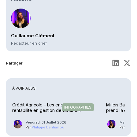
Guillaume Clément
Rédacteur en chef
Partager
À VOIR AUSSI
Crédit Agricole – Les encours et la
Milleis Banque 
INFOGRAPHIES
rentabilité en gestion de fortune
prend la direct
explosent
Vendredi 31 Juillet 2026
Mardi 21 J
Par
Philippe Benhamou
Par
Guilla