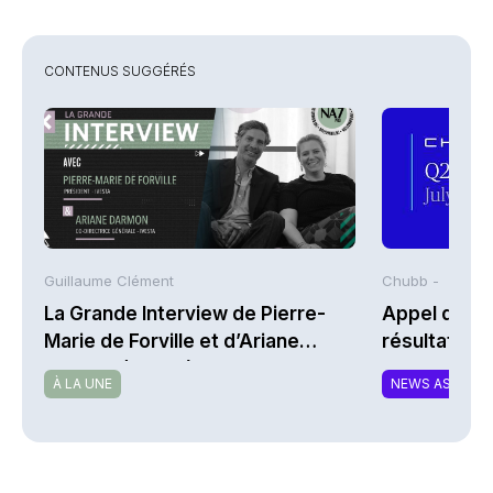
CONTENUS SUGGÉRÉS
Guillaume Clément
Chubb -
La Grande Interview de Pierre-
Appel de co
Marie de Forville et d’Ariane
résultats d
Darmon (Ivesta)
2026 de Chu
À LA UNE
NEWS ASSURA