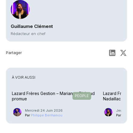
Guillaume Clément
Rédacteur en chef
Partager
À VOIR AUSSI
Lazard Frères Gestion – Marianne Pichaud
Lazard Frères 
PEOPLE
promue
Nadaillac à la 
Mercredi 24 Juin 2026
Jeudi 15 
Par
Philippe Benhamou
Par
Guilla