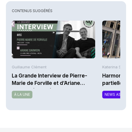
CONTENUS SUGGÉRÉS
Guillaume Clément
Katerina Stergi
La Grande Interview de Pierre-
Harmonie Mu
Marie de Forville et d’Ariane
partielle du 
Darmon (Ivesta)
MTCAT
À LA UNE
NEWS ASSURA