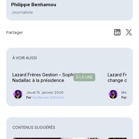
Philippe Benhamou
Journaliste
Partager
À VOIR AUSSI
Lazard Frères Gestion – Sophie de
Lazard Frères 
À LA UNE
Nadaillac à la présidence
change de part
Jeudi 15 Janvier 2026
Mercredi 
Par
Guillaume Clément
Par
Guilla
CONTENUS SUGGÉRÉS