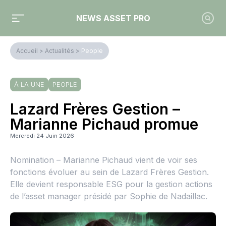
NEWS ASSET PRO
Accueil
>
Actualités
>
People
À LA UNE
PEOPLE
Lazard Frères Gestion –
Marianne Pichaud promue
Mercredi 24 Juin 2026
Nomination – Marianne Pichaud vient de voir ses
fonctions évoluer au sein de Lazard Frères Gestion.
Elle devient responsable ESG pour la gestion actions
de l’asset manager présidé par Sophie de Nadaillac.