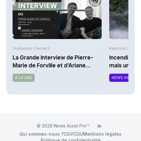
Guillaume Clément
Katerina Stergi
La Grande Interview de Pierre-
Incendies : 
Marie de Forville et d’Ariane
mais une ex
Darmon (Ivesta)
À LA UNE
NEWS ASSURA
© 2026
News Asset Pro™
LinkedIn
Qui sommes-nous ?
CGV
CGU
Mentions légales
Politique de confidentialité