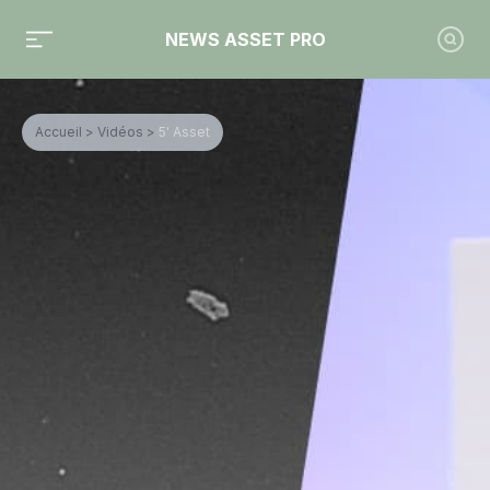
NEWS ASSET PRO
Accueil
>
Vidéos
>
5' Asset