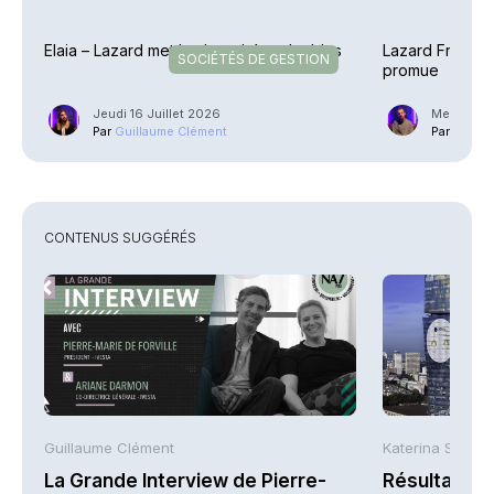
Elaia – Lazard met les bouchées doubles
Lazard Frères 
SOCIÉTÉS DE GESTION
promue
Jeudi 16 Juillet 2026
Mercredi 
Par
Guillaume Clément
Par
Phili
CONTENUS SUGGÉRÉS
Guillaume Clément
Katerina Stergi
La Grande Interview de Pierre-
Résultats S