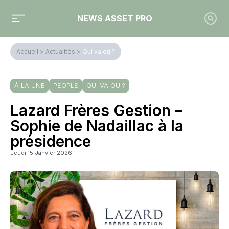
NEWS ASSET PRO
Accueil
>
Actualités
>
Qui va où ?
À LA UNE
PEOPLE
QUI VA OÙ ?
Lazard Frères Gestion –
Sophie de Nadaillac à la
présidence
Jeudi 15 Janvier 2026