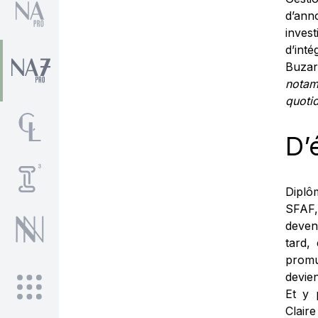
d’ann
inves
d’int
Buzar
notam
quotid
D’
Diplô
SFAF,
deven
tard,
promu
devien
Et y 
Clair