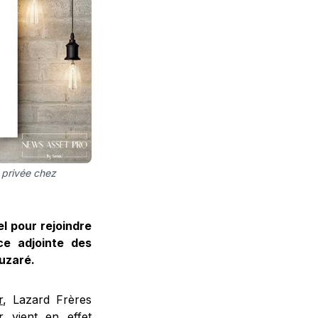
n privée chez
l pour rejoindre
ce adjointe des
Buzaré.
r
, Lazard Frères
r vient en effet