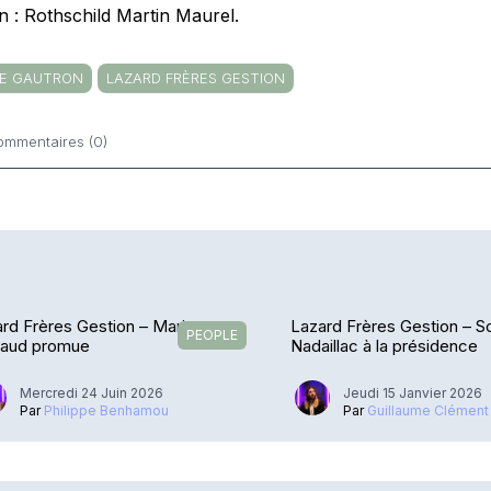
n : Rothschild Martin Maurel.
RE GAUTRON
LAZARD FRÈRES GESTION
ommentaires (0)
ntaires
rd Frères Gestion – Marianne
Lazard Frères Gestion – S
PEOPLE
haud promue
Nadaillac à la présidence
Mercredi 24 Juin 2026
Jeudi 15 Janvier 2026
Par
Philippe Benhamou
Par
Guillaume Clément