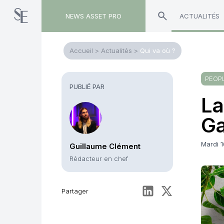
NEWS ASSET PRO
ACTUALITÉS
Accueil
>
Actualités
>
Qui va où ?
PEOP
PUBLIÉ PAR
La
Ga
Mardi 1
Guillaume Clément
Rédacteur en chef
Partager