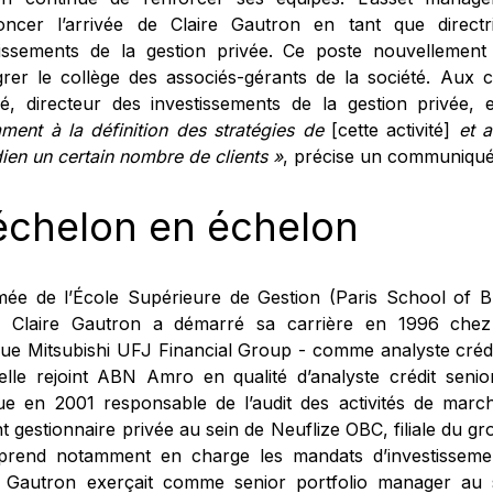
oncer l’arrivée de Claire Gautron en tant que directr
tissements de la gestion privée. Ce poste nouvellement
égrer le collège des associés-gérants de la société. Aux 
é, directeur des investissements de la gestion privée, 
ment à la définition des stratégies de
[cette activité]
et 
ien un certain nombre de clients »
, précise un communiqué
échelon en échelon
mée de l’École Supérieure de Gestion (Paris School of Bu
 Claire Gautron a démarré sa carrière en 1996 ch
ue Mitsubishi UFJ Financial Group - comme analyste crédi
 elle rejoint ABN Amro en qualité d’analyste crédit senio
e en 2001 responsable de l’audit des activités de march
t gestionnaire privée au sein de Neuflize OBC, filiale du g
prend notamment en charge les mandats d’investisseme
e Gautron exerçait comme senior portfolio manager au 