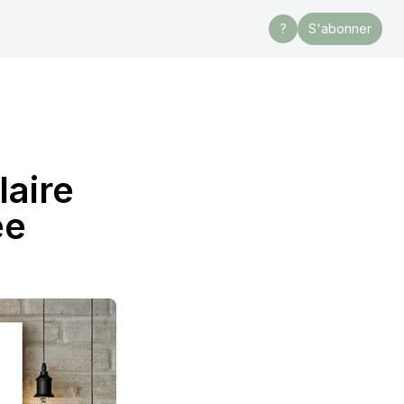
?
S'abonner
laire
ée