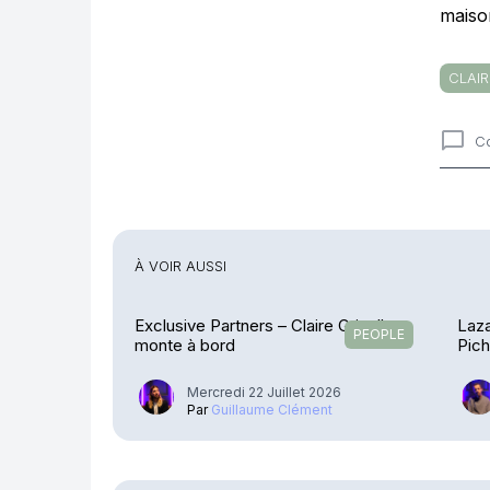
maiso
CLAI
C
Comme
À VOIR AUSSI
Exclusive Partners – Claire Griselle
Laza
PEOPLE
monte à bord
Pic
Mercredi 22 Juillet 2026
Par
Guillaume Clément