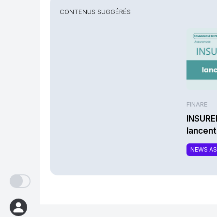
CONTENUS SUGGÉRÉS
FINARE
INSURE
lancen
une nou
NEWS A
complé
respon