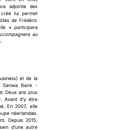
ice adjointe des
 créé lui permet
côtés de Frédéric
elle
« participera
accompagnera au
.
siness) et de la
ez Sanwa Bank -
t. Deux ans plus
r. Avant d’y être
é. En 2007, elle
roupe néerlandais.
nt. Depuis 2015,
sein d’une autre