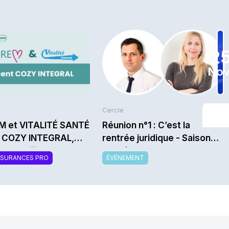
2
Nov
Cercle
M et VITALITÉ SANTÉ
Réunion n°1 : C’est la
t COZY INTEGRAL,
rentrée juridique - Saison
velle offre de
2026/2027
SSURANCES PRO
ÉVÉNEMENT
mentaire santé
sable et modulable