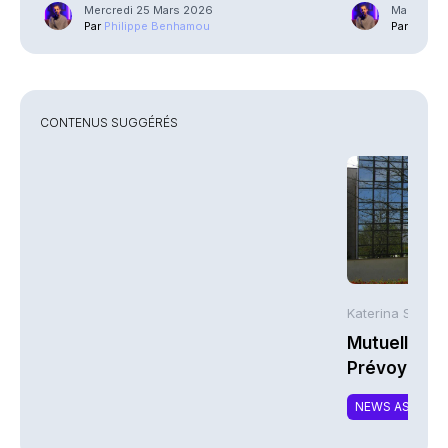
Mercredi 25 Mars 2026
Mardi 27 
Par
Philippe Benhamou
Par
Phili
CONTENUS SUGGÉRÉS
Katerina Stergi
Mutuelles : 
Prévoyance 
de la Math
NEWS ASSURA