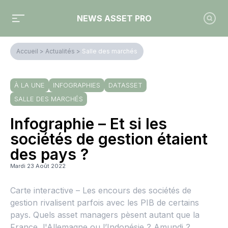
NEWS ASSET PRO
Accueil
>
Actualités
>
Salle des marchés
À LA UNE
INFOGRAPHIES
DATASSET
SALLE DES MARCHÉS
Infographie – Et si les
sociétés de gestion étaient
des pays ?
Mardi 23 Août 2022
Carte interactive – Les encours des sociétés de
gestion rivalisent parfois avec les PIB de certains
pays. Quels asset managers pèsent autant que la
France, l'Allemagne ou l’Indonésie ? Amundi ?