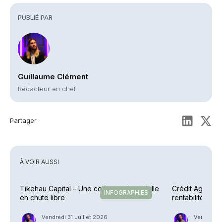
PUBLIÉ PAR
Guillaume Clément
Rédacteur en chef
Partager
À VOIR AUSSI
Tikehau Capital – Une collecte trimestrielle
Crédit Agricole
INFOGRAPHIES
en chute libre
rentabilité en 
explosent
Vendredi 31 Juillet 2026
Vendredi 3