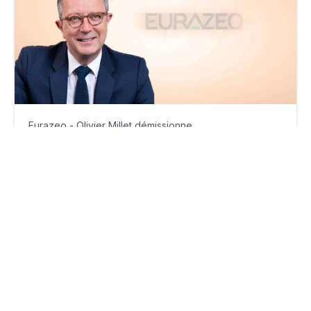
Eurazeo - Olivier Millet démissionne
mardi 18 mars 2025
Par
Ariane Khosrovchahi