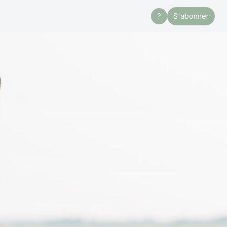
?
S'abonner