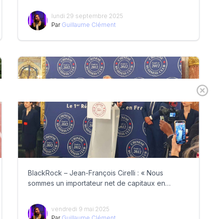
lundi 29 septembre 2025
Par
Guillaume Clément
BlackRock – Jean-François Cirelli : « Nous
sommes un importateur net de capitaux en
France »
vendredi 9 mai 2025
Par
Guillaume Clément