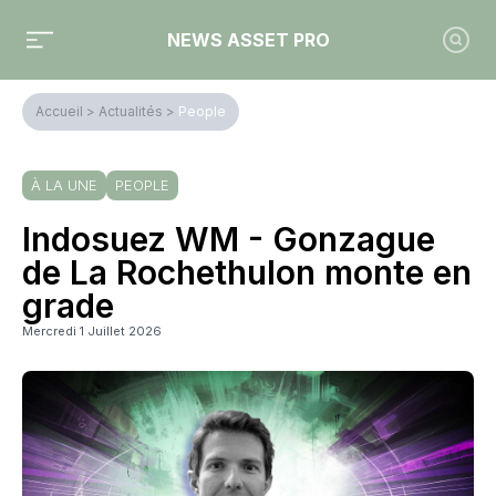
NEWS ASSET PRO
Accueil
>
Actualités
>
People
À LA UNE
PEOPLE
Indosuez WM - Gonzague
de La Rochethulon monte en
grade
Mercredi 1 Juillet 2026