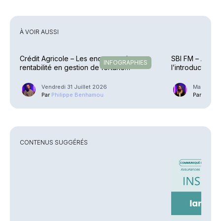
À VOIR AUSSI
Crédit Agricole – Les encours et la
SBI FM – Amund
INFOGRAPHIES
rentabilité en gestion de fortune
l’introduction 
explosent
Vendredi 31 Juillet 2026
Mardi 21 J
Par
Philippe Benhamou
Par
Guilla
CONTENUS SUGGÉRÉS