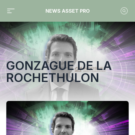
NEWS ASSET PRO
Toute l'actualité sur le tag "Gonzague de La Rochethulon"
GONZAGUE DE LA
ROCHETHULON