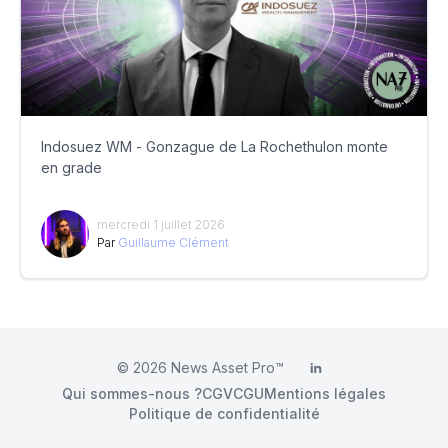
Indosuez WM - Gonzague de La Rochethulon monte
en grade
mercredi 1 juillet 2026
Par
Guillaume Clément
© 2026
News Asset Pro™
LinkedIn
Qui sommes-nous ?
CGV
CGU
Mentions légales
Politique de confidentialité