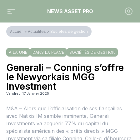
NEWS ASSET PRO
Accueil
>
Actualités
>
Sociétés de gestion
À LA UNE
DANS LA PLACE
SOCIÉTÉS DE GESTION
Generali – Conning s’offre
le Newyorkais MGG
Investment
Vendredi 17 Janvier 2025
M&A – Alors que l’officialisation de ses fiançailles
avec Natixis IM semble imminente, Generali
Investments va acquérir 77% du capital du
spécialiste américain des « prêts directs » MGG
Investment via sa filiale Conning. Celle-ci déboursera