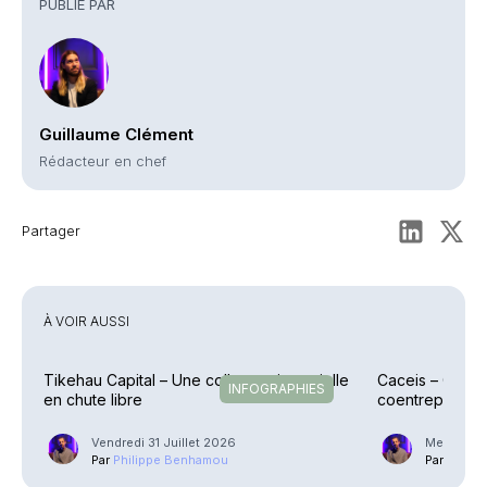
PUBLIÉ PAR
Guillaume Clément
Rédacteur en chef
Partager
À VOIR AUSSI
Tikehau Capital – Une collecte trimestrielle
Caceis – Cessi
INFOGRAPHIES
en chute libre
coentreprise la
Street
Vendredi 31 Juillet 2026
Mercredi 2
Par
Philippe Benhamou
Par
Phili