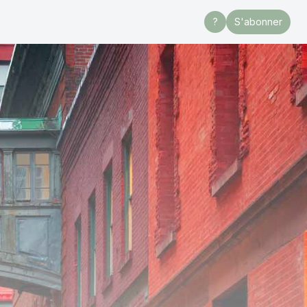
?
S'abonner