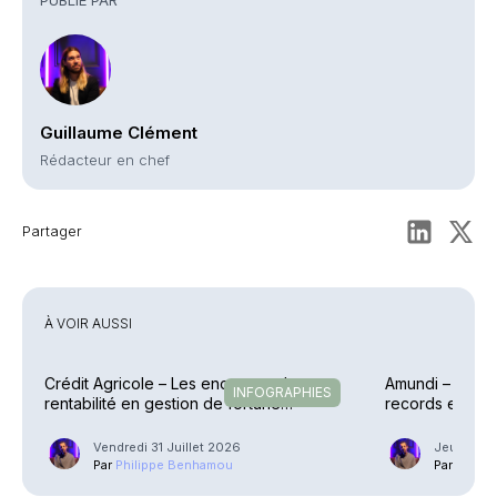
Guillaume Clément
Rédacteur en chef
Partager
À VOIR AUSSI
Crédit Agricole – Les encours et la
Amundi – Des p
INFOGRAPHIES
rentabilité en gestion de fortune
records en raf
explosent
Vendredi 31 Juillet 2026
Jeudi 30 J
Par
Philippe Benhamou
Par
Phili