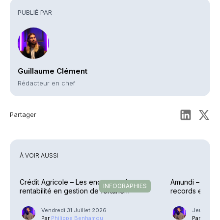
PUBLIÉ PAR
Guillaume Clément
Rédacteur en chef
Partager
À VOIR AUSSI
Crédit Agricole – Les encours et la
Amundi – Des p
INFOGRAPHIES
rentabilité en gestion de fortune
records en raf
explosent
Vendredi 31 Juillet 2026
Jeudi 30 J
Par
Philippe Benhamou
Par
Phili