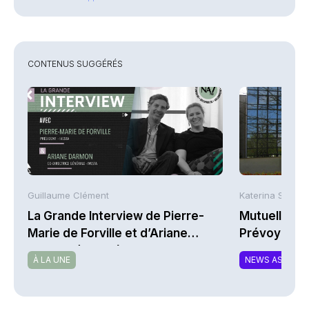
CONTENUS SUGGÉRÉS
Guillaume Clément
Katerina Stergi
La Grande Interview de Pierre-
Mutuelles : 
Marie de Forville et d’Ariane
Prévoyance 
Darmon (Ivesta)
de la Math
À LA UNE
NEWS ASSURA