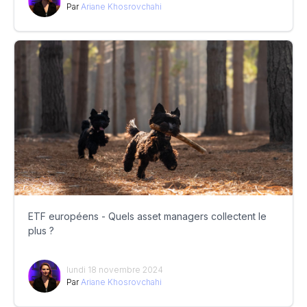
Par
Ariane Khosrovchahi
ETF européens - Quels asset managers collectent le
plus ?
lundi 18 novembre 2024
Par
Ariane Khosrovchahi