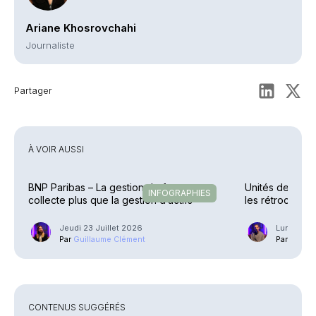
Ariane Khosrovchahi
Journaliste
Partager
À VOIR AUSSI
BNP Paribas – La gestion de fortune
Unités de compt
INFOGRAPHIES
collecte plus que la gestion d’actifs
les rétrocessio
Jeudi 23 Juillet 2026
Lundi 20 J
Par
Guillaume Clément
Par
Phili
CONTENUS SUGGÉRÉS