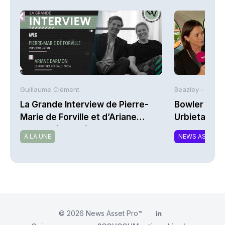
Guillaume Clément
Beazley -
La Grande Interview de Pierre-
Bowler Broa
Marie de Forville et d’Ariane
Urbieta | A
Darmon (Ivesta)
À LA UNE
NEWS ASSURA
© 2026
News Asset Pro™
LinkedIn