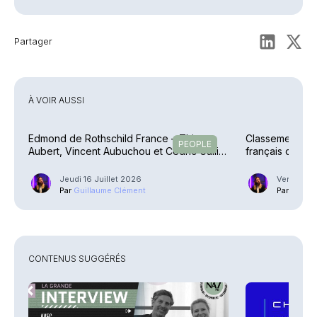
Partager
À VOIR AUSSI
Edmond de Rothschild France – Thierry
Classement – Q
PEOPLE
Aubert, Vincent Aubuchou et Cédric Galli
français ont le
promus
(1/3)
Jeudi 16 Juillet 2026
Vendredi 
Par
Guillaume Clément
Par
Guilla
CONTENUS SUGGÉRÉS