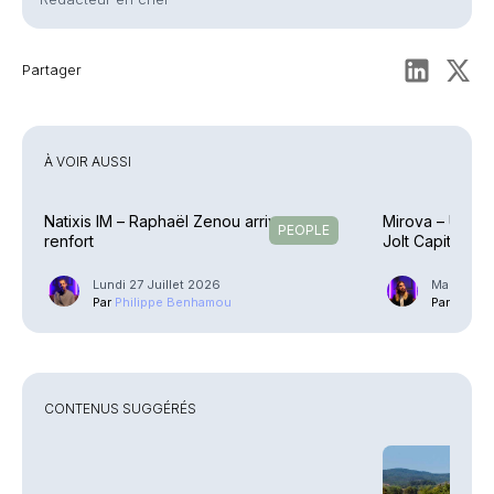
Partager
À VOIR AUSSI
Natixis IM – Raphaël Zenou arrive en
Mirova – Une éq
PEOPLE
renfort
Jolt Capital
Lundi 27 Juillet 2026
Mardi 21 J
Par
Philippe Benhamou
Par
Guilla
CONTENUS SUGGÉRÉS