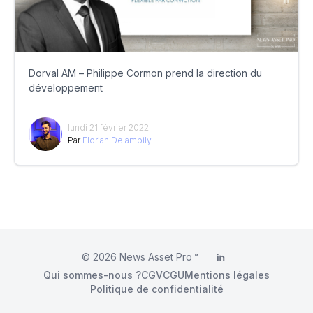
Dorval AM – Philippe Cormon prend la direction du
développement
lundi 21 février 2022
Par
Florian Delambily
© 2026
News Asset Pro™
LinkedIn
Qui sommes-nous ?
CGV
CGU
Mentions légales
Politique de confidentialité