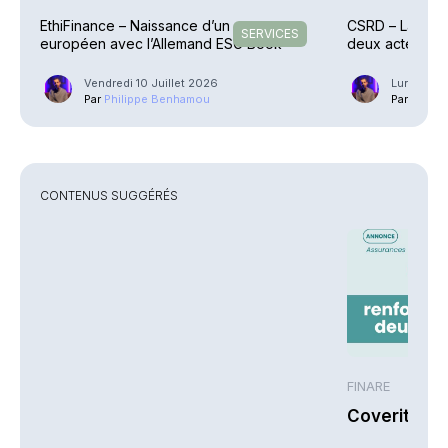
EthiFinance – Naissance d’un groupe
CSRD – La Com
SERVICES
européen avec l’Allemand ESG Book
deux actes dé
Vendredi 10 Juillet 2026
Lundi 6 Ju
Par
Philippe Benhamou
Par
Phili
CONTENUS SUGGÉRÉS
FINARE
Coverity re