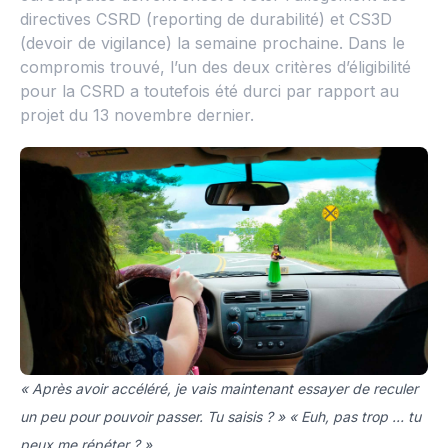
directives CSRD (reporting de durabilité) et CS3D
(devoir de vigilance) la semaine prochaine. Dans le
compromis trouvé, l’un des deux critères d’éligibilité
pour la CSRD a toutefois été durci par rapport au
projet du 13 novembre dernier.
« Après avoir accéléré, je vais maintenant essayer de reculer
un peu pour pouvoir passer. Tu saisis ? » « Euh, pas trop … tu
peux me répéter ? »