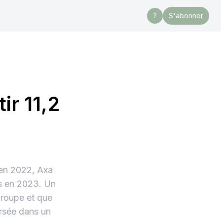
?
S'abonner
ir 11,2
s en 2022, Axa
os en 2023. Un
groupe et que
ersée dans un