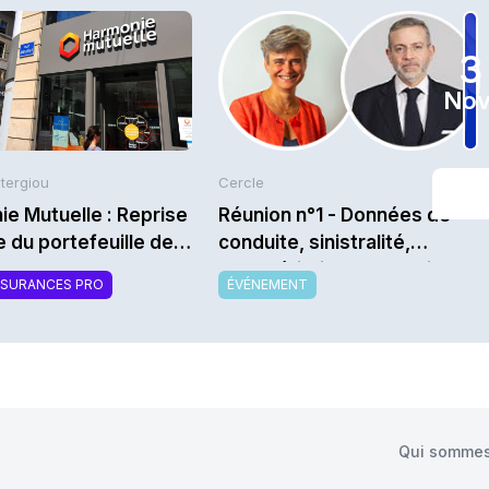
3
Nov
Stergiou
Cercle
e Mutuelle : Reprise
Réunion n°1 - Données de
le du portefeuille de
conduite, sinistralité,
AT
caractéristiques techniques
SSURANCES PRO
ÉVÉNEMENT
: Quelle data auto et pour
quoi faire ? - Saison
2026/2027
Qui sommes