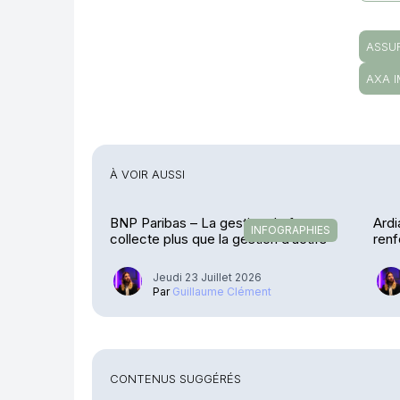
ASSU
AXA 
À VOIR AUSSI
BNP Paribas – La gestion de fortune
Ardi
INFOGRAPHIES
collecte plus que la gestion d’actifs
renf
Jeudi 23 Juillet 2026
Par
Guillaume Clément
CONTENUS SUGGÉRÉS