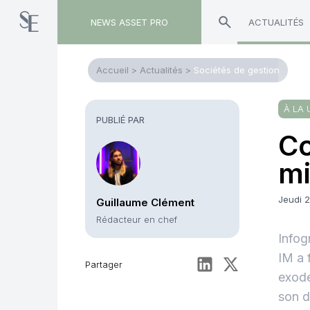
NEWS ASSET PRO
ACTUALITÉS
Accueil
>
Actualités
>
Sociétés de gestion
À LA 
PUBLIÉ PAR
Co
mi
Jeudi 2
Guillaume Clément
Rédacteur en chef
Infog
IM a 
Partager
exode
son d