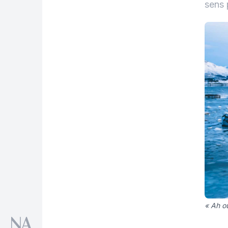
sens 
« Ah ou