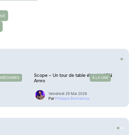
IME
L
nvenues en
Scope – Un tour de table élargi à ABN
RMÉDIAIRES
À LA UNE
Amro
Vendredi 29 Mai 2026
u
Par
Philippe Benhamou