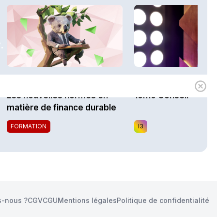
.
1h00
Expert
i3 Assurances
Les nouvelles normes en
10h10 Conseil
matière de finance durable
FORMATION
I3
-nous ?
CGV
CGU
Mentions légales
Politique de confidentialité