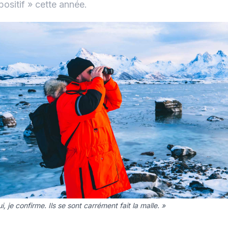
positif » cette année.
i, je confirme. Ils se sont carrément fait la malle. »