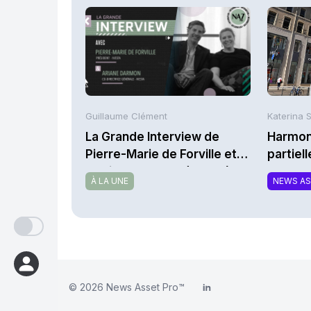
Guillaume Clément
Katerina 
La Grande Interview de
Harmoni
Pierre-Marie de Forville et
partiel
d’Ariane Darmon (Ivesta)
la MTC
À LA UNE
NEWS A
© 2026
News Asset Pro™
LinkedIn