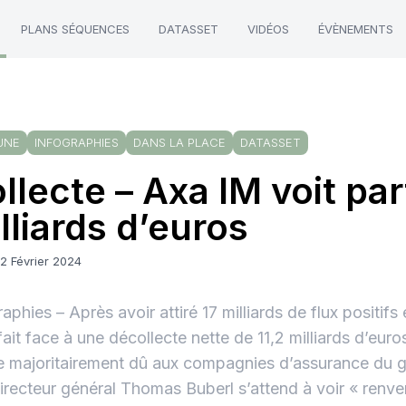
PLANS SÉQUENCES
DATASSET
VIDÉOS
ÉVÈNEMENTS
UNE
INFOGRAPHIES
DANS LA PLACE
DATASSET
llecte – Axa IM voit part
lliards d’euros
2 Février 2024
raphies – Après avoir attiré 17 milliards de flux positif
fait face à une décollecte nette de 11,2 milliards d’eur
 majoritairement dû aux compagnies d’assurance du 
irecteur général Thomas Buberl s’attend à voir « renv