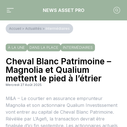
NEWS ASSET PRO
Accueil
>
Actualités
>
Intermédiaires
À LA UNE
DANS LA PLACE
INTERMÉDIAIRES
Cheval Blanc Patrimoine –
Magnolia et Qualium
mettent le pied à l’étrier
Mercredi 27 Août 2025
M&A – Le courtier en assurance emprunteur
Magnolia et son actionnaire Qualium Investissement
vont entrer au capital de Cheval Blanc Patrimoine.
Révélée par L’Agefi, la transaction devrait être
finalisée d’ici fin septembre. Les actionnaires actuels