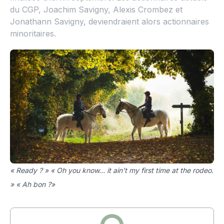
du CGP, Joachim Savigny, Alexis Crombez et
Jonathann Savigny, deviendraient alors actionnaires
minoritaires.
« Ready ? » « Oh you know… it ain’t my first time at the rodeo.
» « Ah bon ?»