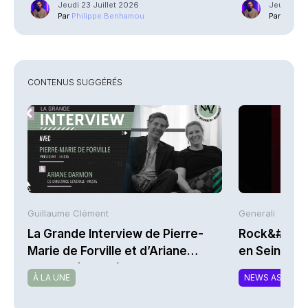
Jeudi 23 Juillet 2026
Jeudi 23 J
Par
Philippe Benhamou
Par
Phili
CONTENUS SUGGÉRÉS
Guillaume Clément
Generali
La Grande Interview de Pierre-
Rock&#39;n
Marie de Forville et d’Ariane
en Seine 202
Darmon (Ivesta)
À LA UNE
NEWS ASSURA