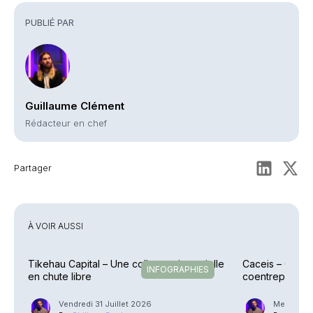
PUBLIÉ PAR
Guillaume Clément
Rédacteur en chef
Partager
À VOIR AUSSI
Tikehau Capital – Une collecte trimestrielle
Caceis – Cessi
INFOGRAPHIES
en chute libre
coentreprise la
Street
Vendredi 31 Juillet 2026
Mercredi 2