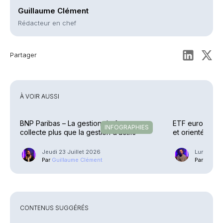
Guillaume Clément
Rédacteur en chef
Partager
À VOIR AUSSI
BNP Paribas – La gestion de fortune
ETF européens 
INFOGRAPHIES
collecte plus que la gestion d’actifs
et orientés
Jeudi 23 Juillet 2026
Lundi 13 J
Par
Guillaume Clément
Par
Phili
CONTENUS SUGGÉRÉS