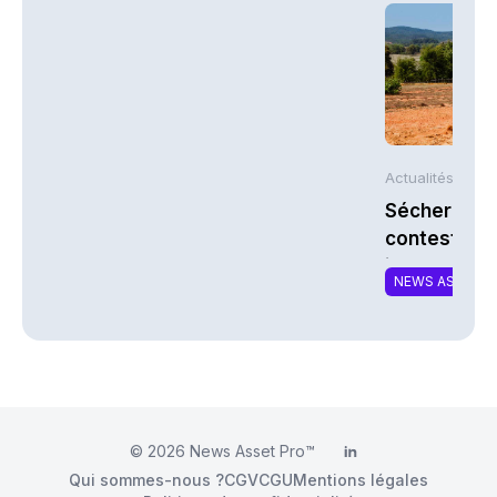
Actualités AFP
Sécheresse 
contestent l
indemnisati
NEWS ASSURA
© 2026
News Asset Pro™
LinkedIn
Qui sommes-nous ?
CGV
CGU
Mentions légales