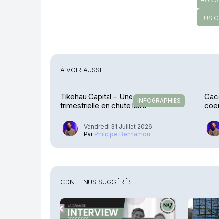
AURI
FUSI
À VOIR AUSSI
Tikehau Capital – Une collecte
Cace
INFOGRAPHIES
trimestrielle en chute libre
coen
Stre
Vendredi 31 Juillet 2026
Par
Philippe Benhamou
CONTENUS SUGGÉRÉS