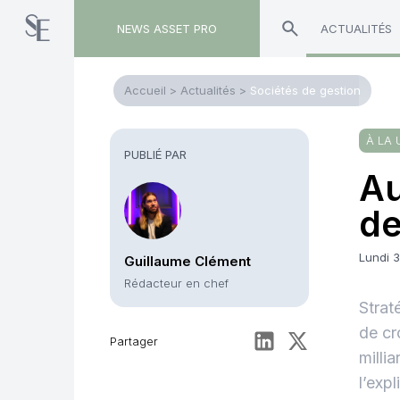
NEWS ASSET PRO
ACTUALITÉS
Accueil
>
Actualités
>
Sociétés de gestion
À LA 
PUBLIÉ PAR
Au
de
Lundi 3
Guillaume Clément
Rédacteur en chef
Strat
de cr
Partager
milli
l’exp