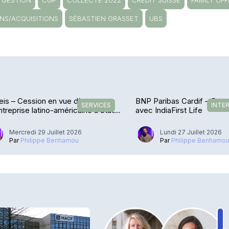
S GESTION
CGP
COLLECTE 2022
CREDIT SUISSE
FAMILY OFF
ONS/ACQUISITIONS
SÉBASTIEN GRASSET
UBS
is – Cession en vue d’une
BNP Paribas Cardif – De r
SERVICES
INTE
treprise latino-américaine à State
avec IndiaFirst Life
et
Mercredi 29 Juillet 2026
Lundi 27 Juillet 2026
Par
Philippe Benhamou
Par
Philippe Benhamo