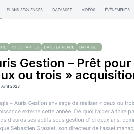
PLANS SÉQUENCES
DATASSET
VIDÉOS
ÉVÈNEMENTS
UNE
INFOGRAPHIES
DANS LA PLACE
DATASSET
ris Gestion – Prêt pour
ux ou trois » acquisiti
 Avril 2023
égie – Auris Gestion envisage de réaliser « deux ou troi
oissance externe cette année. De quoi l’aider à faire p
ards d’euros ses actifs sous gestion d’ici deux ans, c
lique Sébastien Grasset, son directeur de l’asset mana