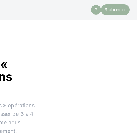
?
S'abonner
 «
ons
s » opérations
asser de 3 à 4
omme nous
gement.