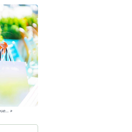
ue... »