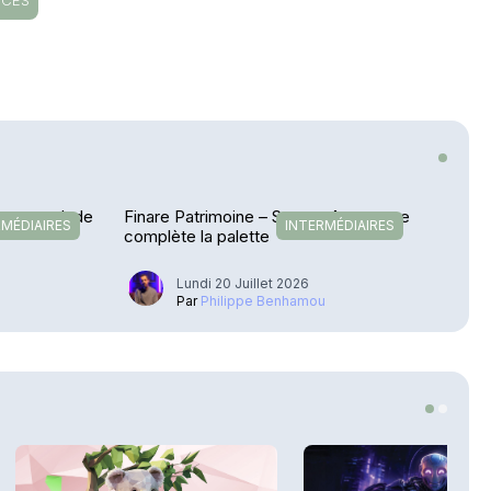
ICES
etour en Inde
Finare Patrimoine – Sateco Assurance
RMÉDIAIRES
INTERMÉDIAIRES
complète la palette
Lundi 20 Juillet 2026
u
Par
Philippe Benhamou