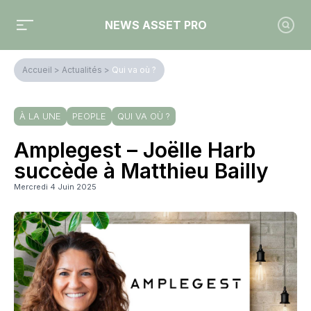
NEWS ASSET PRO
Accueil
>
Actualités
>
Qui va où ?
À LA UNE
PEOPLE
QUI VA OÙ ?
Amplegest – Joëlle Harb
succède à Matthieu Bailly
Mercredi 4 Juin 2025