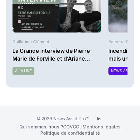
Guillaume Clément
Katerina Stergi
La Grande Interview de Pierre-
Incendies : 
Marie de Forville et d’Ariane
mais une ex
Darmon (Ivesta)
À LA UNE
NEWS ASSURA
© 2026
News Asset Pro™
LinkedIn
Qui sommes-nous ?
CGV
CGU
Mentions légales
Politique de confidentialité