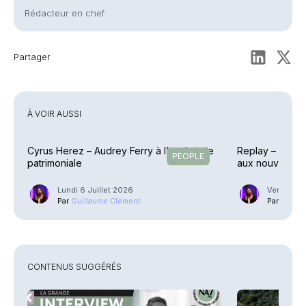
Rédacteur en chef
Partager
À VOIR AUSSI
Cyrus Herez – Audrey Ferry à l’ingénierie
Replay – Retour
PEOPLE
patrimoniale
aux nouvelles 
Lundi 6 Juillet 2026
Vendredi 
Par
Guillaume Clément
Par
Guilla
CONTENUS SUGGÉRÉS