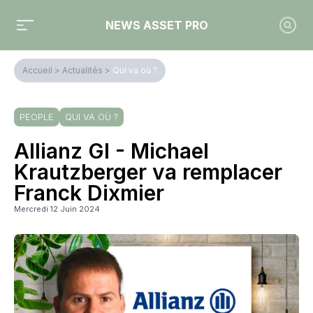
NEWS ASSET PRO
Accueil
>
Actualités
>
Qui va où ?
PEOPLE
QUI VA OÙ ?
Allianz GI - Michael
Krautzberger va remplacer
Franck Dixmier
Mercredi 12 Juin 2024