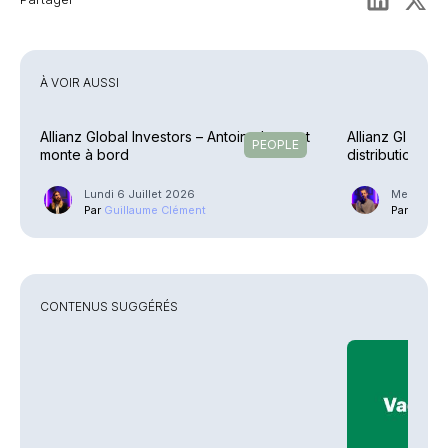
À VOIR AUSSI
Allianz Global Investors – Antoine Laurent
Allianz GI – Ré
PEOPLE
monte à bord
distribution en
Lundi 6 Juillet 2026
Mercredi 1
Par
Guillaume Clément
Par
Phili
CONTENUS SUGGÉRÉS