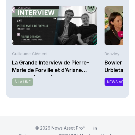
Guillaume Clément
Beazley -
La Grande Interview de Pierre-
Bowler Broa
Marie de Forville et d’Ariane
Urbieta | A
Darmon (Ivesta)
À LA UNE
NEWS ASSURA
© 2026
News Asset Pro™
LinkedIn