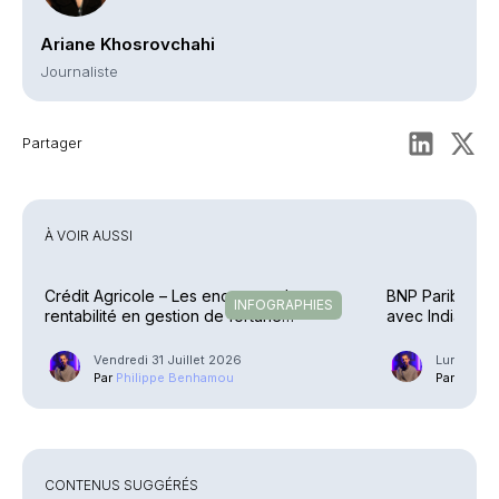
Ariane Khosrovchahi
Journaliste
Partager
À VOIR AUSSI
Crédit Agricole – Les encours et la
BNP Paribas Ca
INFOGRAPHIES
rentabilité en gestion de fortune
avec IndiaFirst 
explosent
Vendredi 31 Juillet 2026
Lundi 27 J
Par
Philippe Benhamou
Par
Phili
CONTENUS SUGGÉRÉS