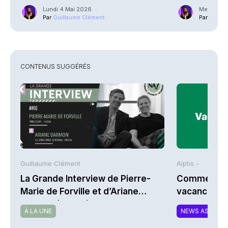
Lundi 4 Mai 2026
Mercredi 2
Par
Guillaume Clément
Par
Guilla
CONTENUS SUGGÉRÉS
Guillaume Clément
Alptis -
La Grande Interview de Pierre-
Comment bi
Marie de Forville et d’Ariane
vacances à 
Darmon (Ivesta)
À LA UNE
NEWS ASSURA