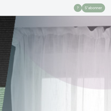
?
S'abonner