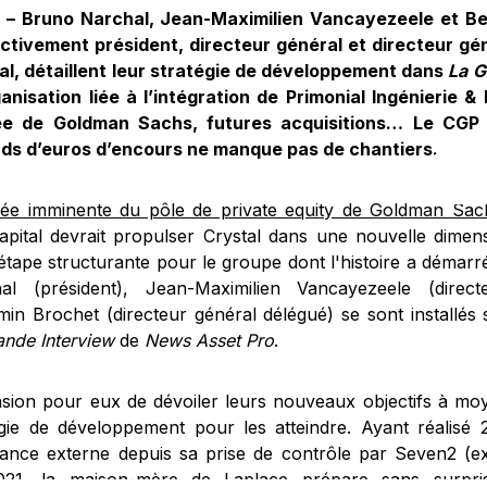
 – Bruno Narchal, Jean-Maximilien Vancayezeele et Be
ctivement président, directeur général et directeur gé
al, détaillent leur stratégie de développement dans
La G
anisation liée à l’intégration de Primonial Ingénierie 
ée de Goldman Sachs, futures acquisitions… Le CGP
ards d’euros d’encours ne manque pas de chantiers.
ivée imminente du pôle de private equity de Goldman Sach
apital devrait propulser Crystal dans une nouvelle dimen
 étape structurante pour le groupe dont l'histoire a démar
al (président), Jean-Maximilien Vancayezeele (direct
min Brochet (directeur général délégué) se sont installés
ande Interview
de
News Asset Pro
.
asion pour eux de dévoiler leurs nouveaux objectifs à mo
égie de développement pour les atteindre. Ayant réalisé 
sance externe depuis sa prise de contrôle par Seven2 (e
21, la maison-mère de Laplace prépare sans surpri