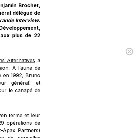
njamin Brochet,
néral délégué de
rande Interview
.
& Développement,
 aux plus de 22
s Alternatives
à
sion. À l’aune de
ré en 1992, Bruno
eur général) et
 sur le canapé de
yen terme et leur
29 opérations de
x-Apax Partners)
se de nouvelles