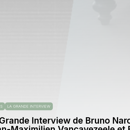
OS
LA GRANDE INTERVIEW
Grande Interview de Bruno Narc
an-Maximilien Vancayezeele et 