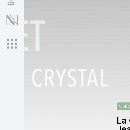
VIDÉ
La 
Je