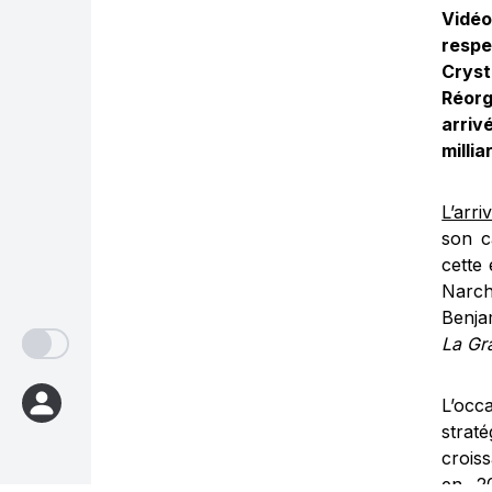
Vidéo
respe
Cryst
Réorg
arriv
milli
L’arr
son c
cette
Narch
Benja
La Gr
L’occ
strat
crois
en 20