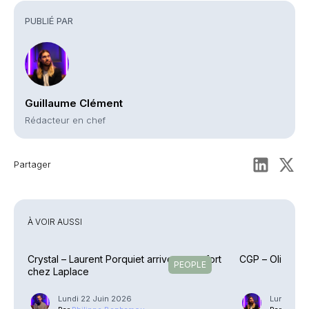
PUBLIÉ PAR
Guillaume Clément
Rédacteur en chef
Partager
À VOIR AUSSI
Crystal – Laurent Porquiet arrive en renfort
CGP – Olifan s’
PEOPLE
chez Laplace
Lundi 22 Juin 2026
Lundi 8 J