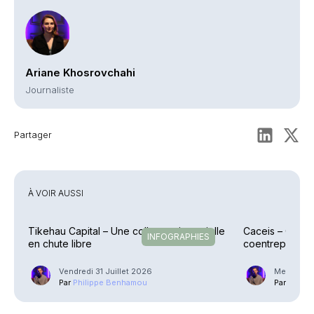
Ariane Khosrovchahi
Journaliste
Partager
À VOIR AUSSI
Tikehau Capital – Une collecte trimestrielle
Caceis – Cessi
INFOGRAPHIES
en chute libre
coentreprise la
Street
Vendredi 31 Juillet 2026
Mercredi 2
Par
Philippe Benhamou
Par
Phili