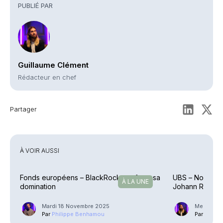
PUBLIÉ PAR
Guillaume Clément
Rédacteur en chef
Partager
À VOIR AUSSI
Fonds européens – BlackRock conforte sa
UBS – Nouvelle
À LA UNE
domination
Johann Rivalla
Mardi 18 Novembre 2025
Mercredi 
Par
Philippe Benhamou
Par
Guilla