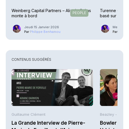
Weinberg Capital Partners – Alix de Solms
Turenne Group
PEOPLE
monte à bord
basé sur des pa
Jeudi 15 Janvier 2026
Mercredi 
Par
Philippe Benhamou
Par
Phili
CONTENUS SUGGÉRÉS
Guillaume Clément
Beazley -
La Grande Interview de Pierre-
Bowler Broa