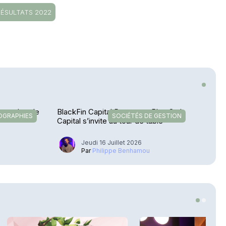
RÉSULTATS 2022
ours dans le
BlackFin Capital Partners – Blue Owl
OGRAPHIES
SOCIÉTÉS DE GESTION
Capital s’invite au tour de table
Jeudi 16 Juillet 2026
u
Par
Philippe Benhamou