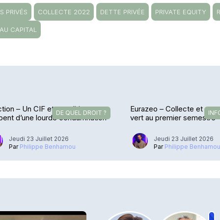
S PRIVÉS
COLLECTE 2022
DETTE PRIVÉE
PRIVATE EQUITY
AU CAPITAL
tion – Un CIF et ses dirigeants
Eurazeo – Collecte et enc
DE QUEL DROIT ?
INF
pent d’une lourde condamnation
vert au premier semestre
Jeudi 23 Juillet 2026
Jeudi 23 Juillet 2026
Par
Philippe Benhamou
Par
Philippe Benhamo