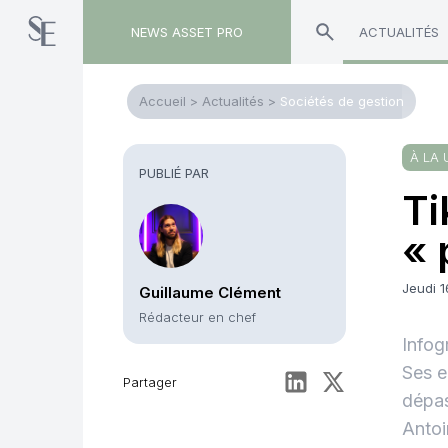
NEWS ASSET PRO
ACTUALITÉS
Accueil
>
Actualités
>
Sociétés de gestion
À LA 
PUBLIÉ PAR
Ti
« 
Jeudi 1
Guillaume Clément
Rédacteur en chef
Infog
Ses e
Partager
dépas
Antoi