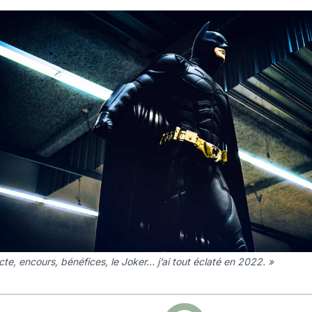
cte, encours, bénéfices, le Joker… j’ai tout éclaté en 2022. »