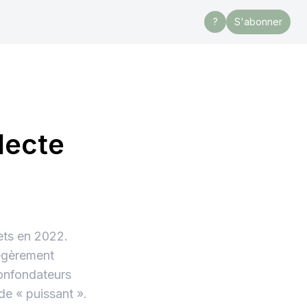
?
S'abonner
lecte
nets en 2022.
légèrement
onfondateurs
de « puissant ».