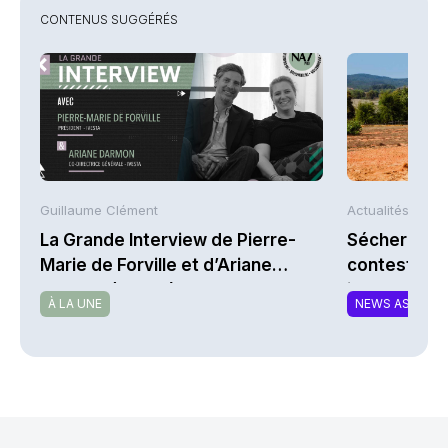
CONTENUS SUGGÉRÉS
Guillaume Clément
Actualités AFP
La Grande Interview de Pierre-
Sécheresse 
Marie de Forville et d’Ariane
contestent l
Darmon (Ivesta)
indemnisati
À LA UNE
NEWS ASSURA