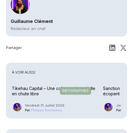
Guillaume Clément
Rédacteur en chef
Partager
À VOIR AUSSI
Tikehau Capital – Une collecte trimestrielle
Sanction – Un C
INFOGRAPHIES
en chute libre
écopent d’une
Vendredi 31 Juillet 2026
Jeudi 23 J
Par
Philippe Benhamou
Par
Phili