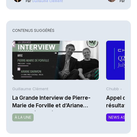
Par
Guillaume Clément
Par
Phili
CONTENUS SUGGÉRÉS
Guillaume Clément
Chubb -
La Grande Interview de Pierre-
Appel de co
Marie de Forville et d’Ariane
résultats d
Darmon (Ivesta)
2026 de Chu
À LA UNE
NEWS ASSURA