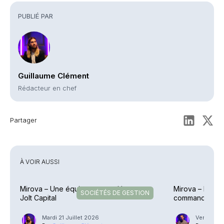
PUBLIÉ PAR
Guillaume Clément
Rédacteur en chef
Partager
À VOIR AUSSI
Mirova – Une équipe en transition vers
Mirova – Léa D
SOCIÉTÉS DE GESTION
Jolt Capital
commandes
Mardi 21 Juillet 2026
Vendredi 