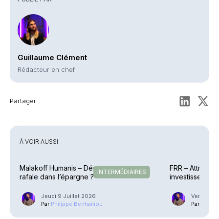
Guillaume Clément
Rédacteur en chef
Partager
À VOIR AUSSI
Malakoff Humanis – Déconvenues en
FRR – Attributi
INTERMÉDIAIRES
rafale dans l’épargne ?
investissement
Jeudi 9 Juillet 2026
Vendredi 
Par
Philippe Benhamou
Par
Phili