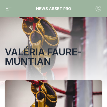
NEWS ASSET PRO
Toute l'actualité sur le tag "valéria faure-muntian"
VALÉRIA FAURE-
MUNTIAN