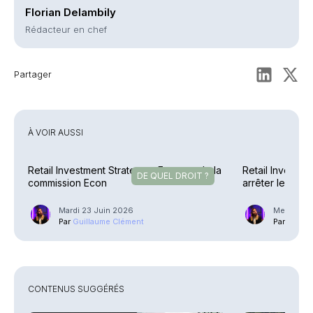
Florian Delambily
Rédacteur en chef
Partager
À VOIR AUSSI
Retail Investment Strategy – Feu vert de la
Retail Investme
DE QUEL DROIT ?
commission Econ
arrêter le train
Mardi 23 Juin 2026
Mercredi 
Par
Guillaume Clément
Par
Guilla
CONTENUS SUGGÉRÉS