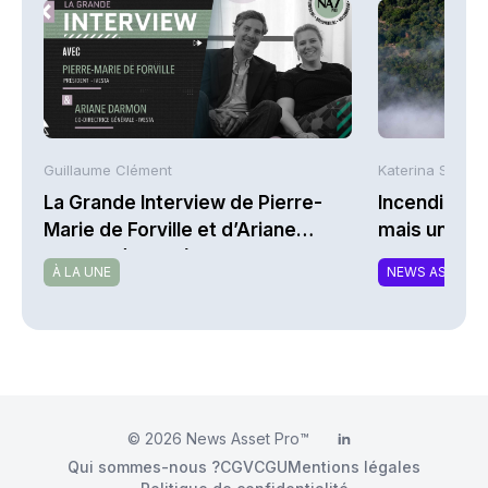
Guillaume Clément
Katerina Stergi
La Grande Interview de Pierre-
Incendies : 
Marie de Forville et d’Ariane
mais une ex
Darmon (Ivesta)
À LA UNE
NEWS ASSURA
© 2026
News Asset Pro™
LinkedIn
Qui sommes-nous ?
CGV
CGU
Mentions légales