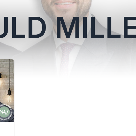
ULD MILL
,