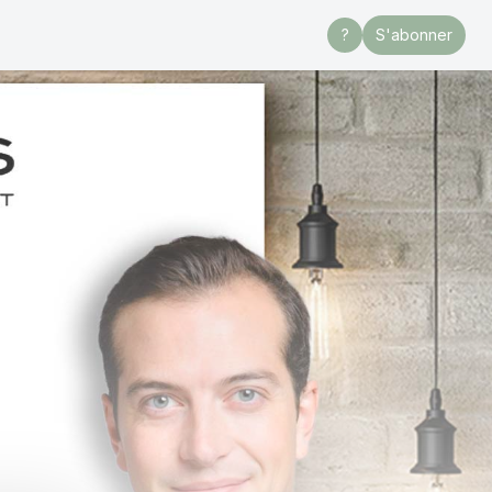
?
S'abonner